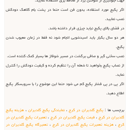
جهت جلوگیری از سوختن برد از محافظ برق استفاده نمایید.
اگر پکیج مورد استفاده، بدون فن است حتما در پشت بام کلاهک دودکش
نصب نمایید.
در فضای بالای پکیج نباید چیزی قرار داشته باشد.
هر دو سال یکبار باید اسیدشویی انجام شود نه فقط در زمان معیوب شدن
پکیج.
نصب سختی گیر و صافی برگشت در مسیر شوفاژ ها بسیار کمک کننده است.
از نصاب پکیج بخواهید تا شعله آن را تنظیم کرده و کیفیت دودکش را کنترل
نماید.
اگر پی در پی فشار پکیج کم می شود حتما این موضوع را با سرویسکار پکیج
اطلاع دهید.
برچسب ها :
پکیج گلدیران در کرج
،
نمایندگی پکیج گلدیران
،
هزینه پکیج
گلدیران در کرج
،
قیمت پکیج گلدیران در کرج
،
تعمیرات پکیج گلدیران در
کرج
،
هزینه تعمیرات پکیج گلدیران در کرج
،
تعمیرگاه پکیج گلدیران در