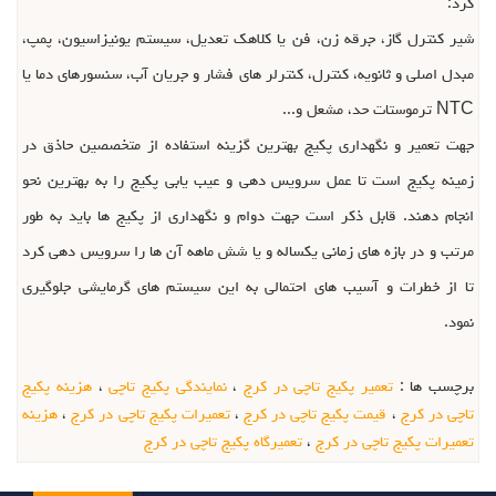
کرد:
شیر کنترل گاز، جرقه زن، فن یا کلاهک تعدیل، سیستم یونیزاسیون، پمپ،
مبدل اصلی و ثانویه، کنترل، کنترلر های فشار و جریان آب، سنسورهای دما یا
NTC ترموستات حد، مشعل و...
جهت تعمیر و نگهداری پکیج بهترین گزینه استفاده از متخصصین حاذق در
زمینه پکیج است تا عمل سرویس دهی و عیب یابی پکیج را به بهترین نحو
انجام دهند. قابل ذکر است جهت دوام و نگهداری از پکیج ها باید به طور
مرتب و در بازه های زمانی یکساله و یا شش ماهه آن ها را سرویس دهی کرد
تا از خطرات و آسیب های احتمالی به این سیستم های گرمایشی جلوگیری
نمود.
برچسب ها :
تعمیر پکیج تاچی در کرج
،
نمایندگی پکیج تاچی
،
هزینه پکیج
تاچی در کرج
،
قیمت پکیج تاچی در کرج
،
تعمیرات پکیج تاچی در کرج
،
هزینه
تعمیرات پکیج تاچی در کرج
،
تعمیرگاه پکیج تاچی در کرج