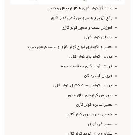
شارژ گاز کولر گازي با گاز ارجينال و خالص
رفع آبريزي و سرويس کامل کولر گازي
آموزش نصب و تعمير کولر گازي
جابجايي کولر گازي
تعمير و نگهداري انواع کولر گازي و سيستم هاي تبريد
فروش انواع برد کولر گازي
فروش کولر گازي به قيمت عمده
فروش آبسرد کن
فروش انواع ريموت کنترل کولر گازي
سرويس کولرهاي اتاق سرور
تعميرات برد کولر گازي
کاهش مصرف برق کولر گازي
تعمير فن کويل
مشاوره براي خريد کولر گازي