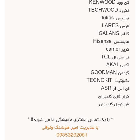
کن وود KENWOOD
تکوود TECHWOOD
توليپس tulips
لارس LARES
گالانز GALANS
هايسنس Hisense
کرير carrier
تي سي ال TCL
آکايي AKAI
گودمن GOODMAN
تکنوکيت TECNOKIT
اي اس آر ASR
کولر گازي گلديران
فن کويل گلديران
* با یک تماس مشتری همیشگی ما می شوید!! *
با مديريت امير هوشنگ وثوقي
09353202081