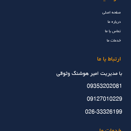
صفحه اصلی
درباره ما
تماس با ما
خدمات ما
ارتباط با ما
با مديريت امير هوشنگ وثوقي
09353202081
09127010229
026-33326199