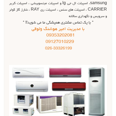
samsung، اسپيلت ال جي lg و اسپيلت ميتسوبيشي ، اسپيلت کرير
CARRIER ، اسپيلت هاي سنس ، اسپيلت ري RAY ، شارژ گاز کولر
و سرويس و نگهداري سالانه
* با یک تماس مشتری همیشگی ما می شوید!! *
با مديريت امير هوشنگ وثوقي
09353202081
09127010229
026-33326199