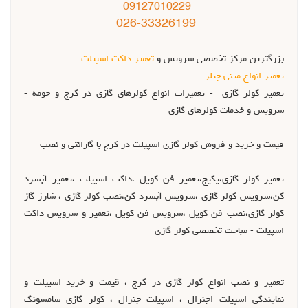
09127010229
026-33326199
بزرگترین مرکز تخصصی سرویس و
تعمیر داکت اسپیلت
تعمیر انواع مینی چیلر
تعمير کولر گازي - تعميرات انواع کولرهاي گازي در کرج و حومه -
سرويس و خدمات کولرهاي گازي
قيمت و خريد و فروش کولر گازي اسپيلت در کرج با گارانتي و نصب
تعمير کولر گازي،پکيج،تعمير فن کويل ،داکت اسپيلت ،تعمير آبسرد
کن،سرويس کولر گازي ،سرويس آبسرد کن،نصب کولر گازي ، شارژ گاز
کولر گازي،نصب فن کويل ،سرويس فن کويل ،تعمير و سرويس داکت
اسپيلت - مباحث تخصصي کولر گازي
تعمير و نصب انواع کولر گازي در کرج ، قيمت و خريد اسپيلت و
نمايندگي اسپيلت اجنرال ، اسپيلت جنرال ، کولر گازي سامسونگ