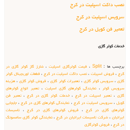
نصب داکت اسپلیت در کرج
سرویس اسپلیت در کرج
تعمير فن کويل در کرج
خدمات کولر گازی
​
برچسب ها :
Split
،
قیمت کولرگازی اسپلیت
،
شارژ گاز کولر گازي در
کرج
،
فروش اسپیلت
،
نصب داکت اسپلیت در کرج
،
قطعات اوريجينال کولر
گازي
،
سرويس كولر گازي
،
تعميرات كولر گازي
،
فروش كولر گازي
،
هزینه
سرویس كولر
،
نمایندگی کولرهای گازی اسپلیت
،
تعمير انواع كولرهاي
گازي
،
تعمیر اسپيلت در کرج
،
خدمات کولر گازی در کرج
،
تعمير فن
کويل
،
سرویس اسپلیت در کرج
،
نمایندگی کولرهای گازی در کرج
،
جابجايي
کولرهای گازی در کرج
،
فروش کولرهای گازی در کرج
،
تاسیسات
ایرانیان
،
شرکت تاسیسات ایرانیان در کرج
،
نمایندگی کولر گازی سامسونگ
در کرج
،
فروش کولرگازی