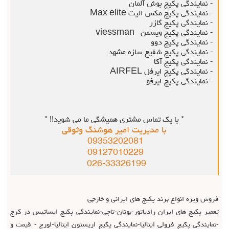
- نمایندگی پکیج بوش آلمان
- نمایندگی پکیج مکس الیت Max elite
- نمایندگی پکیج گازر
- نمایندگی پکیج ویسمن viessman
- نمایندگی پکیج دوو
- نمایندگی پکیج شفیع سازه مشهد
- نمایندگی پکیج آکا
- نمایندگی پکیج ایرفل AIRFEL
- نمایندگی پکیج ایرفو
* با یک تماس مشتری همیشگی ما می شوید!! *
با مديريت امير هوشنگ وثوقي
09353202081
09127010229
026-33326199
فروش ويژه انواع برند پکيج هاي ايراني و خارجي
تعمير پکيج هاي ايران رادياتور-بوتان-تاچي-نمايندگي پکيج ايساتيس در کرج
-نمايندگي پکيج فرولي ايتاليا-نمايندگي پکيج اريستون ايتاليا-لورچ - قيمت و