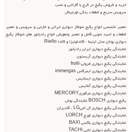
خريد و فروش پکيج در کرج با گارانتي و نصب
سرويس سريع و قطعات یدکی اورجينال
تعمير تخصصي انواع پکيج شوفاژ ديواري ايراني و خارجي و سرويس و تعمير
قطعات و اسيد شويي کامل و تعمير وتعويض انواع رادياتور هاي شوفاژ پکيج
ديواري بوتان مدل اپتيما - کالداونيزا و کالدا Riello
نمايندگي پکيج ديواري ايران رادياتور
نمايندگي پکيج ديواري آريستون
نمايندگي پکيج ديواري فرولي-frolli
نمايندگي پکيج ديواري ايمرگاس immergas
نمايندگي پکيج ديواري ايساتيس
نمايندگي پکيج ديواري آماتيس
نمايندگي پکيج ديواري مرکوريMERCORY
پکيج ديواري BOSCH نمايندگي بوش
نمايندگي پکيج ديواري ال اجيLG ، گلديران
نمايندگي پکيج ديواري لورچ LORCH
نمايندگي پکيج ديواري باکسي BAXI
نمايندگي پکيج ديواري تاچي TACHI