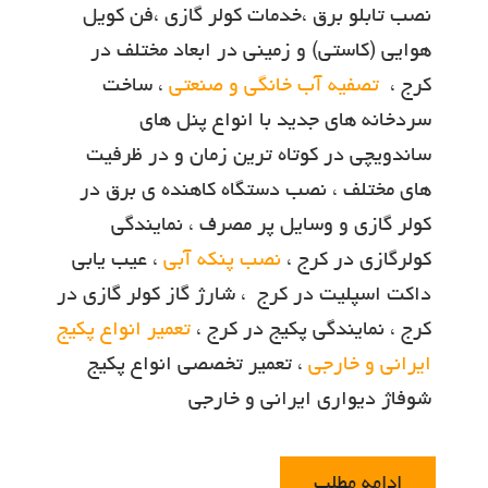
نصب تابلو برق ،خدمات کولر گازی ،فن کویل
هوایی (کاستی) و زمینی در ابعاد مختلف در
کرج ،
تصفیه آب خانگی و صنعتی
، ساخت
سردخانه های جدید با انواع پنل های
ساندویچی در کوتاه ترین زمان و در ظرفیت
های مختلف ، نصب دستگاه کاهنده ی برق در
کولر گازی و وسایل پر مصرف ، نمایندگی
کولرگازی در کرج ،
نصب پنکه آبی
، عیب یابی
داکت اسپلیت در کرج ، شارژ گاز کولر گازي در
کرج ، نمایندگی پکیج در کرج ،
تعمیر انواع پکیج
ایرانی و خارجی
، تعمير تخصصي انواع پکيج
شوفاژ ديواري ايراني و خارجي
ادامه مطلب