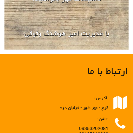
با مدیریت امير هوشنگ وثوقي
ارتباط با ما
آدرس :
کرج - مهر شهر - خيابان دوم
تلفن :
09353202081