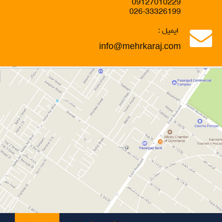
09127010229
026-33326199
ایمیل :
info@mehrkaraj.com