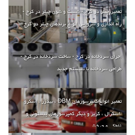
تعمیر چیلر در کرج - شست و شوی چیلر در کرج -
راه اندازی و سرویس انواع برندهای چیلر در کرج
اجرای سردخانه در کرج - ساخت سردخانه در کرج -
طراحی سردخانه با سیستم جدید
تعمیر انواع کمپرسورهای DBM ، بیدزر ، اسکرو
،اسکرال ، کریر و دیگر کمپرسورهای پیستونی و
غلطکی و چرخشی